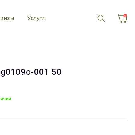
0
инзы
Услуги
gg0109o-001 50
личии