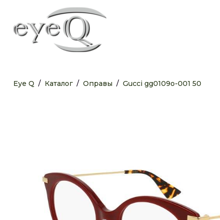
Eye Q
/
Каталог
/
Оправы
/
Gucci gg0109o-001 50