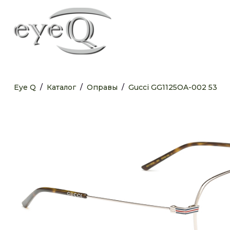
Eye Q
/
Каталог
/
Оправы
/
Gucci GG1125OA-002 53