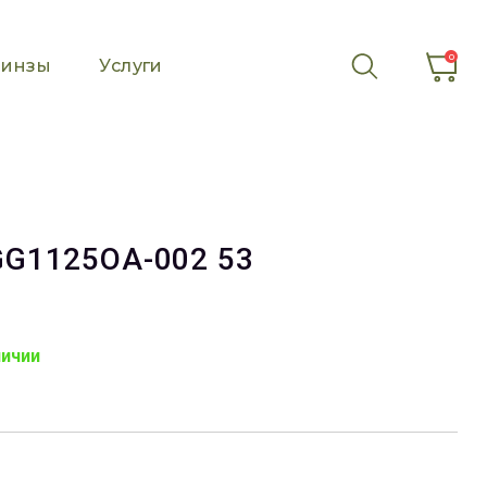
0
инзы
Услуги
GG1125OA-002 53
личии