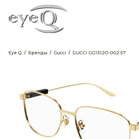
Eye Q
/
Бренды
/
Gucci
/
GUCCI GG1312O-002 57