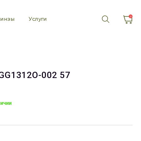
0
инзы
Услуги
GG1312O-002 57
личии