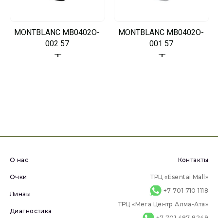
MONTBLANC MB0402O-
MONTBLANC MB0402O-
002 57
001 57
О нас
Контакты
Очки
ТРЦ «Esentai Mall»
+7 701 710 1118
Линзы
ТРЦ «Мега Центр Алма-Ата»
Диагностика
+7 701 487 8249