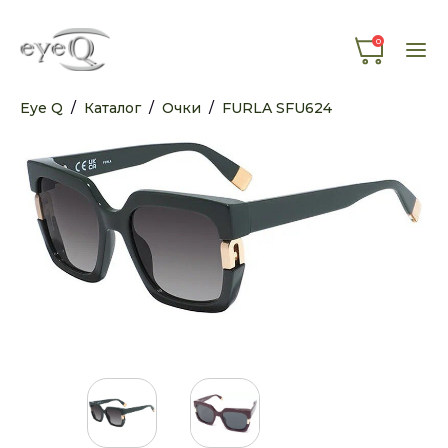
0
Eye Q
/
Каталог
/
Очки
/
FURLA SFU624