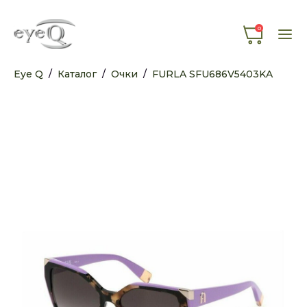
0
Eye Q
/
Каталог
/
Очки
/
FURLA SFU686V5403KA