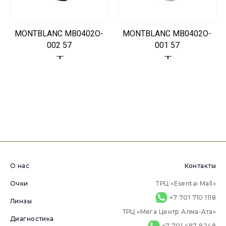
MONTBLANC MB0402O-
MONTBLANC MB0402O-
002 57
001 57
О нас
Контакты
Очки
ТРЦ «Esentai Mall»
+7 701 710 1118
Линзы
ТРЦ «Мега Центр Алма-Ата»
Диагностика
+7 701 487 8249