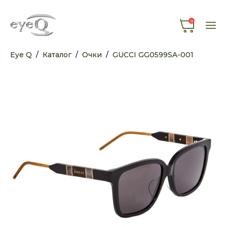
0
Eye Q
/
Каталог
/
Очки
/
GUCCI GG0599SA-001