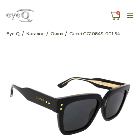
0
Eye Q
/
Каталог
/
Очки
/
Gucci GG1084S-001 54