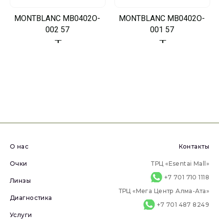
MONTBLANC MB0402O-
MONTBLANC MB0402O-
002 57
001 57
О нас
Контакты
Очки
ТРЦ «Esentai Mall»
+7 701 710 1118
Линзы
ТРЦ «Мега Центр Алма-Ата»
Диагностика
+7 701 487 8249
Услуги