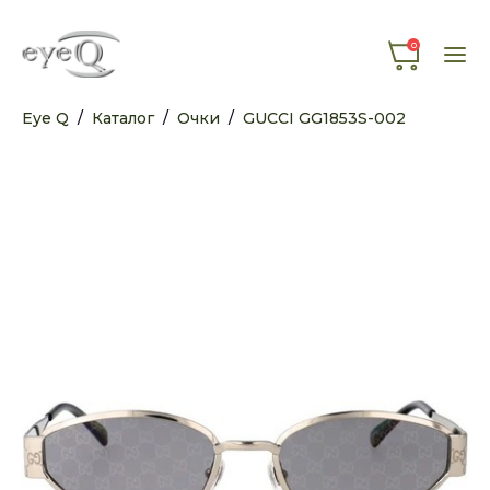
0
Eye Q
/
Каталог
/
Очки
/
GUCCI GG1853S-002