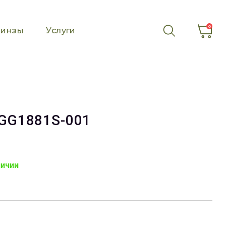
0
инзы
Услуги
GG1881S-001
личии