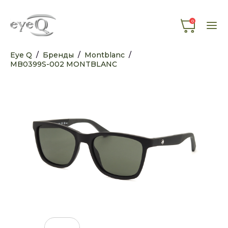
0
Eye Q
/
Бренды
/
Montblanc
/
MB0399S-002 MONTBLANC