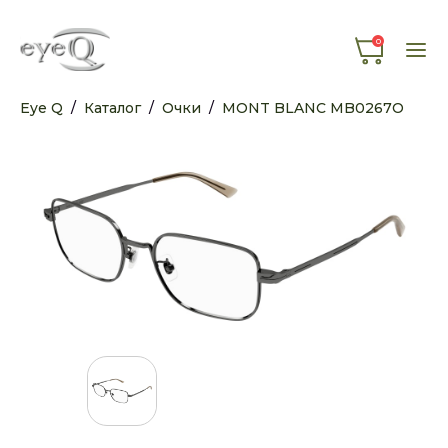
0
Eye Q
/
Каталог
/
Очки
/
MONT BLANC MB0267O