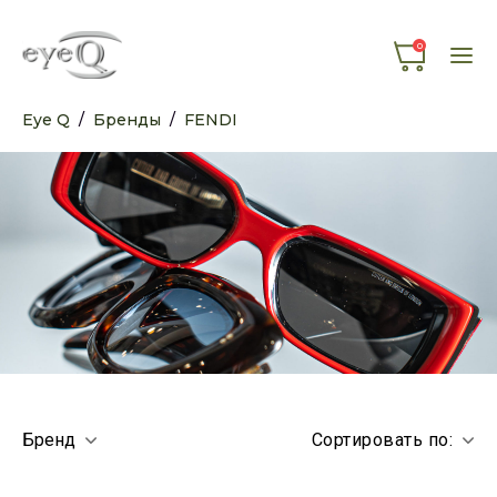
0
Eye Q
/
Бренды
/
FENDI
Бренд
Сортировать по: