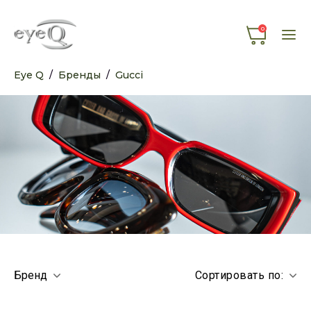
0
Eye Q
/
Бренды
/
Gucci
Бренд
Сортировать по: